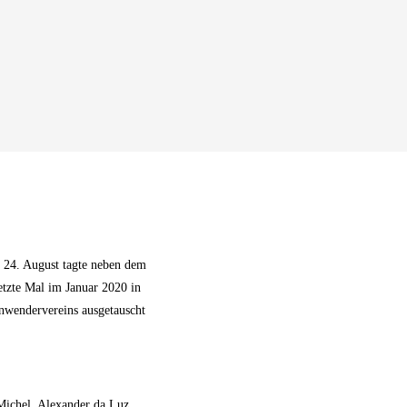
m 24. August tagte neben dem
etzte Mal im Januar 2020 in
nwendervereins ausgetauscht
Michel, Alexander da Luz