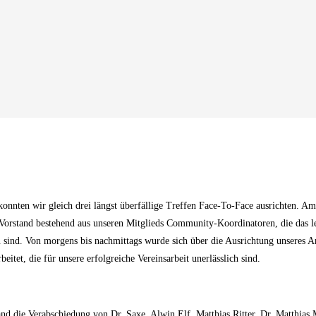
konnten wir gleich drei längst überfällige Treffen Face-To-Face ausrichten. A
 Vorstand bestehend aus unseren Mitglieds Community-Koordinatoren, die das l
nd. Von morgens bis nachmittags wurde sich über die Ausrichtung unseres A
eitet, die für unsere erfolgreiche Vereinsarbeit unerlässlich sind.
 die Verabschiedung von Dr. Saxe, Alwin Elf, Matthias Ritter, Dr. Matthias 