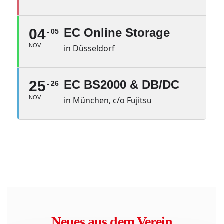
04
EC Online Storage
05
NOV
in Düsseldorf
25
EC BS2000 & DB/DC
26
NOV
in München, c/o Fujitsu
Neues aus dem Verein